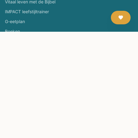
Vitaal leven met de Bijbel
IMPACT leefstijltrainer
G-eetplan
Boeken
Evenementen
Leefstijltrainer worden
Lezingen, workshops, presentaties
Contact & support
Neem contact op
Over ons
Samenwerken / partner worden