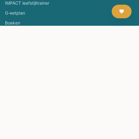
IMPACT leefstijltrainer
G-eetplan
Boeken
Evenementen
Leefstijltrainer worden
Lezingen, workshops, presentaties
Contact & support
Neem contact op
Over ons
Samenwerken / partner worden
Doneren